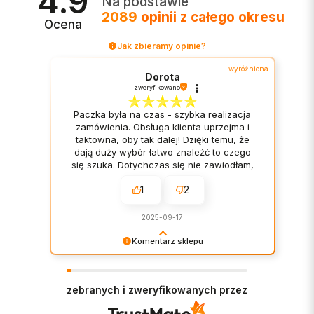
4.9
Na podstawie
2089
opinii
z całego okresu
Ocena
Jak zbieramy opinie?
wyróżniona
Dorota
zweryfikowano
Paczka była na czas - szybka realizacja
zamówienia. Obsługa klienta uprzejma i
taktowna, oby tak dalej! Dzięki temu, że
dają duży wybór łatwo znaleźć to czego
się szuka. Dotychczas się nie zawiodłam,
wszystko tak jak powinno być! Bardzo
1
2
duży wybór asortymentu.
2025-09-17
Komentarz sklepu
Dziękujemy bardzo za Twoją opinię! Twoja
recenzja wiele dla nas znaczy - dzięki niej
wiemy, że jesteśmy na właściwym torze :) Z
zebranych i zweryfikowanych przez
pozdrowieniami, obsługa sklepu.