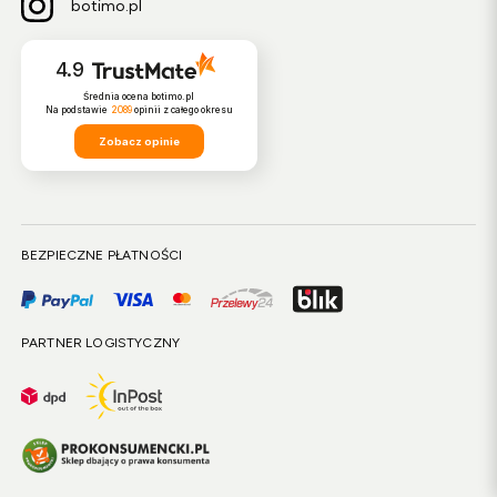
botimo.pl
4.9
Średnia ocena botimo.pl
Na podstawie
2089
opinii
z całego okresu
Zobacz opinie
BEZPIECZNE PŁATNOŚCI
PARTNER LOGISTYCZNY