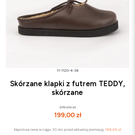
Śniegowce
Klapki
Sandały
Śniegowce
Klapki
Baleriny
11-1120-4-36
Skórzane klapki z futrem TEDDY,
skórzane
379,00 zł
199,00 zł
Najniższa cena w ciągu 30 dni przed aktualną promocją:
199,00 zł