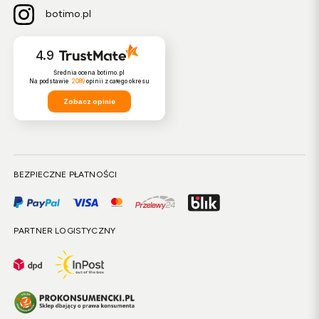
botimo.pl
4.9
Średnia ocena botimo.pl
Na podstawie
2089
opinii
z całego okresu
Zobacz opinie
BEZPIECZNE PŁATNOŚCI
PARTNER LOGISTYCZNY