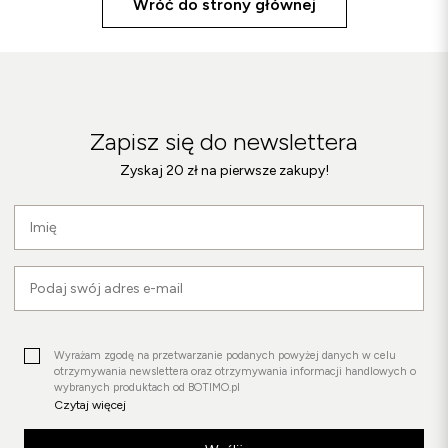
Wróć do strony głównej
Śniegowce
Klapki
Sandały
Śniegowce
Zapisz się do newslettera
Klapki
Baleriny
Zyskaj 20 zł na pierwsze zakupy!
Wyrażam zgodę na przetwarzanie podanych powyżej danych w celu
otrzymywania newslettera oraz otrzymywania informacji handlowych o
wybranych produktach od BOTIMO.pl
Czytaj więcej