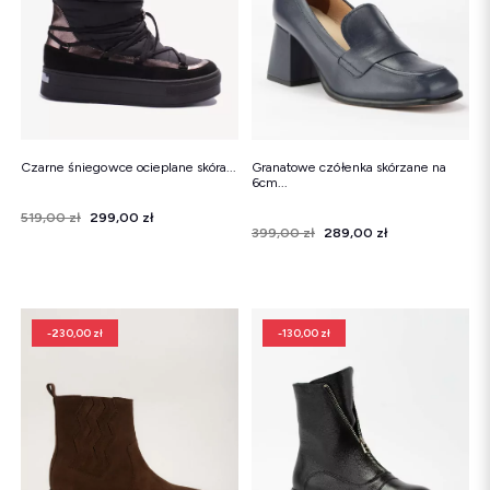
Czarne śniegowce ocieplane skóra...
Granatowe czółenka skórzane na
6cm...
Cena
Cena regularna
519,00 zł
299,00 zł
Cena
Cena regularna
399,00 zł
289,00 zł
-230,00 zł
-130,00 zł