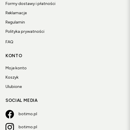
półbutów damskich
-
baleriny "Mary Jane"
z eleganckim
Formy dostawy i płatności
paskiem. Baleriny to jeden z naszych i Waszych ulubionych
Reklamacje
modeli.
Srebrne baleriny
podbiły Wasze serca a klasyczne
miękkie baleriny z gumką,
to idealne dopełnienie
Regulamin
sportowo- casualowego stylu.
Polityka prywatności
Na jesienną słotę oferujemy
szeroki wybór damskich
FAQ
botków
.
Botki wiązane na płaskiej podeszwie
czy też
klasyczne sztyblety
, to uniwersalne propozycje butów na
KONTO
co dzień. Jednak my zawsze szukamy czegoś więcej i
sięgamy po najlepsze światowe trendy. W naszej kolekcji
Moje konto
znajdziecie zatem
botki na złotym obcasie, botki z
metalicznych skór
Koszyk
i w nietypowych odcieniach.
Botki na
obcasie typu "kaczka
", który jest niezwykle wygodny i
Ulubione
bardzo efektowny. Damskie skórzane botki na jesień naszej
marki, to idealny wybór na lata.
SOCIAL MEDIA
Kowbojki damskie Botimo,
które co sezon proponujemy w
nowym zestawie skór, to "must have" w szafie każdej
botimo.pl
kobiety. Pasują zarówno do zwiewnych sukienek jak i do
jeansów, i marynarki. Stylowe
botki kowbojki
, to nie tylko
botimo.pl