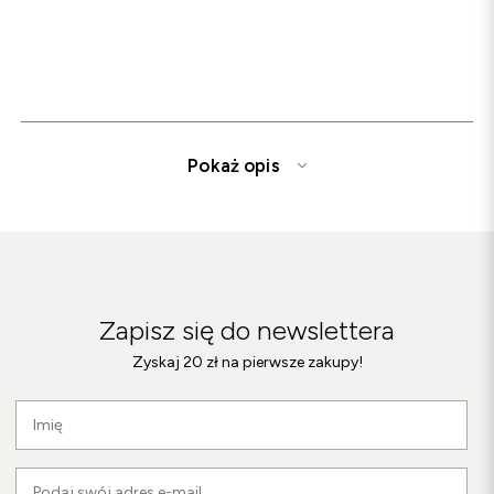
Pokaż opis
Sandały damskie i męskie – modne obuwie na
ciepłe dni
Szukasz wygodnych sandałów na lato?
Zapisz się do newslettera
W Botimo znajdziesz szeroki wybór sandałów damskich
Zyskaj 20 zł na pierwsze zakupy!
oraz męskich, które łączą komfort noszenia z
nowoczesnym wzornictwem. Oferujemy sandały na płaskiej
podeszwie, eleganckie modele na koturnie, a także
sportowe warianty idealne na aktywne dni.
Każda para sandałów Botimo wykonana jest z najwyższej