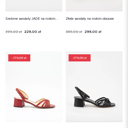
Srebrne sandały JADE na niskim...
Złote sandały na niskim obcasie
Cena
Cena regularna
399,00 zł
229,00 zł
Cena
Cena regularna
389,00 zł
299,00 zł
-170,00 zł
-170,00 zł