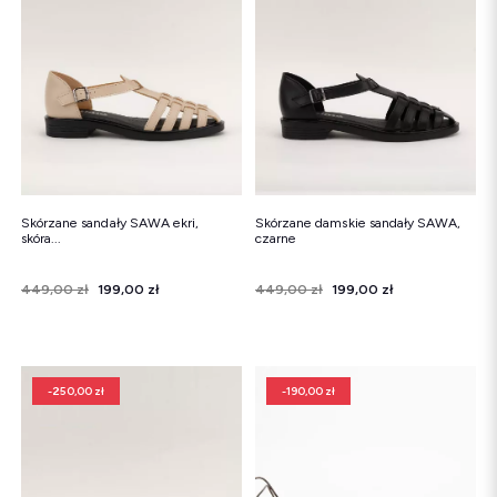
Śniegowce
Klapki
Sandały
Śniegowce
Klapki
Baleriny
Skórzane sandały SAWA ekri,
Skórzane damskie sandały SAWA,
skóra...
czarne
Cena
Cena regularna
449,00 zł
199,00 zł
Cena
Cena regularna
449,00 zł
199,00 zł
-250,00 zł
-190,00 zł