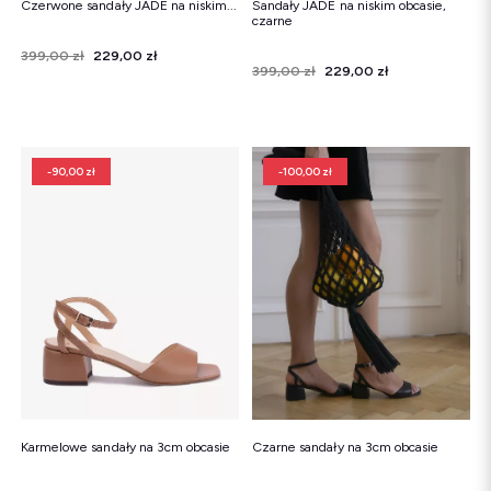
Czerwone sandały JADE na niskim...
Sandały JADE na niskim obcasie,
czarne
Cena
Cena regularna
399,00 zł
229,00 zł
Cena
Cena regularna
399,00 zł
229,00 zł
-90,00 zł
-100,00 zł
Karmelowe sandały na 3cm obcasie
Czarne sandały na 3cm obcasie