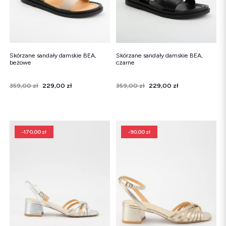
Skórzane sandały damskie BEA,
Skórzane sandały damskie BEA,
beżowe
czarne
Cena
Cena regularna
359,00 zł
229,00 zł
Cena
Cena regularna
359,00 zł
229,00 zł
-170,00 zł
-90,00 zł