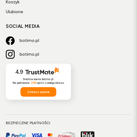
Koszyk
Ulubione
SOCIAL MEDIA
botimo.pl
botimo.pl
4.9
Średnia ocena botimo.pl
Na podstawie
2089
opinii
z całego okresu
Zobacz opinie
BEZPIECZNE PŁATNOŚCI