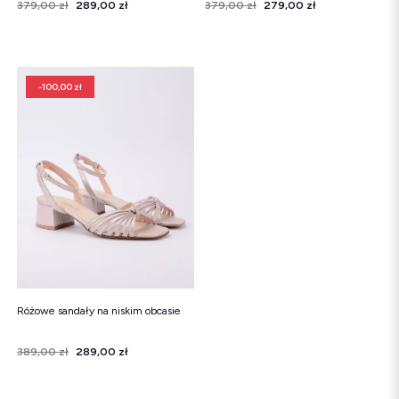
Cena
Cena regularna
379,00 zł
289,00 zł
Cena
Cena regularna
379,00 zł
279,00 zł
-100,00 zł
Różowe sandały na niskim obcasie
Cena
Cena regularna
389,00 zł
289,00 zł