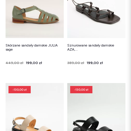
Skórzane sandały damskie JULIA
Sznurowane sandały damskie
sage
AZA,...
Cena
Cena regularna
449,00 zł
199,00 zł
Cena
Cena regularna
389,00 zł
199,00 zł
-130,00 zł
-130,00 zł