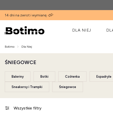
14 dni na zwrot i wymianę
DLA NIEJ
DL
Botimo
Dla Niej
ŚNIEGOWCE
Baleriny
Botki
Czółenka
Espadryle
Sneakersy i Trampki
Śniegowce
Wszystkie filtry