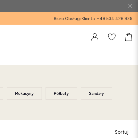
Biuro Obsługi Klienta: +48 534 428 836
Mokasyny
Półbuty
Sandały
Sortuj