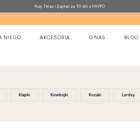
Kup Teraz i Zapłać za 30 dni z PAYPO
A NIEGO
AKCESORIA
O NAS
BLOG
Klapki
Kowbojki
Kozaki
Lordsy