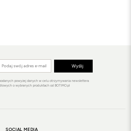
Wyślij
podanych powyżej danych w celu otrzymywania newslettera
ndlowych o wybranych produktach od BOTIMO.pl
SOCIAL MEDIA