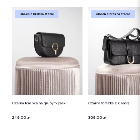
Obecnie brak na stanie
Obecnie brak na stanie
Czarna torebka na grubym pasku
Czarna torebka z klamrą
Cena
249,00 zł
Cena
309,00 zł