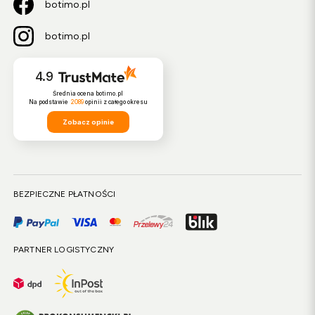
botimo.pl
botimo.pl
4.9
Średnia ocena botimo.pl
Na podstawie
2089
opinii
z całego okresu
Zobacz opinie
BEZPIECZNE PŁATNOŚCI
PARTNER LOGISTYCZNY