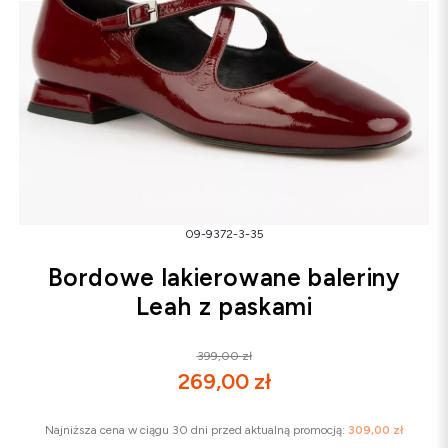
Śniegowce
Klapki
Sandały
Śniegowce
Klapki
Baleriny
09-9372-3-35
Bordowe lakierowane baleriny
Leah z paskami
399,00 zł
269,00 zł
Najniższa cena w ciągu 30 dni przed aktualną promocją:
309,00 zł