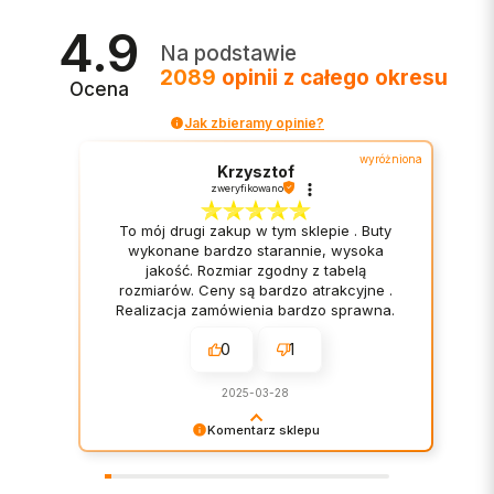
4.9
Na podstawie
2089
opinii
z całego okresu
Ocena
Jak zbieramy opinie?
wyróżniona
Krzysztof
zweryfikowano
To mój drugi zakup w tym sklepie . Buty
wykonane bardzo starannie, wysoka
jakość. Rozmiar zgodny z tabelą
rozmiarów. Ceny są bardzo atrakcyjne .
Realizacja zamówienia bardzo sprawna.
Polecam👍.
0
1
2025-03-28
Komentarz sklepu
Dziękujemy za miłe słowa! Cieszymy się, że
zakup przeszedł bezproblemowo, oraz, że