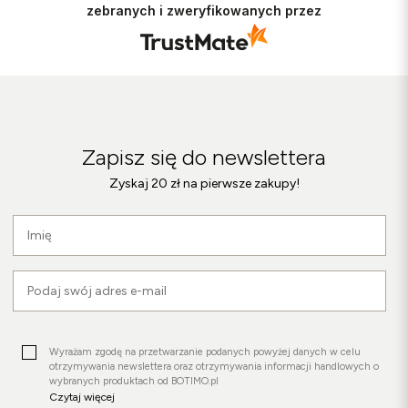
możemy zapewnić odpowiednią obsługę tak
zebranych i zweryfikowanych przez
świetnym klientom. Dziękujemy raz jeszcze!
Zapisz się do newslettera
Zyskaj 20 zł na pierwsze zakupy!
Wyrażam zgodę na przetwarzanie podanych powyżej danych w celu
otrzymywania newslettera oraz otrzymywania informacji handlowych o
wybranych produktach od BOTIMO.pl
Czytaj więcej