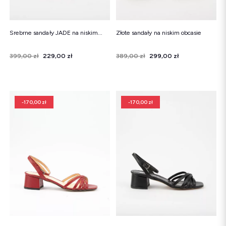
Srebrne sandały JADE na niskim...
Złote sandały na niskim obcasie
Cena
Cena regularna
399,00 zł
229,00 zł
Cena
Cena regularna
389,00 zł
299,00 zł
-170,00 zł
-170,00 zł