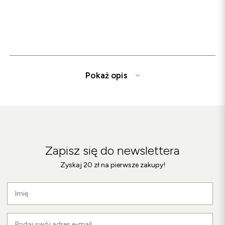
Pokaż opis
Sandały damskie i męskie – modne obuwie na
ciepłe dni
Szukasz wygodnych sandałów na lato?
Zapisz się do newslettera
W Botimo znajdziesz szeroki wybór sandałów damskich
Zyskaj 20 zł na pierwsze zakupy!
oraz męskich, które łączą komfort noszenia z
nowoczesnym wzornictwem. Oferujemy sandały na płaskiej
podeszwie, eleganckie modele na koturnie, a także
sportowe warianty idealne na aktywne dni.
Każda para sandałów Botimo wykonana jest z najwyższej