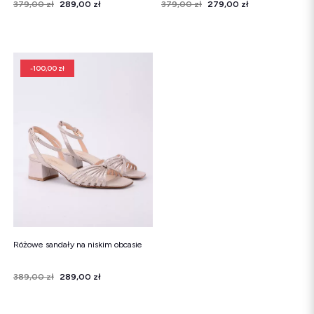
Cena
Cena regularna
379,00 zł
289,00 zł
Cena
Cena regularna
379,00 zł
279,00 zł
-100,00 zł
Różowe sandały na niskim obcasie
Cena
Cena regularna
389,00 zł
289,00 zł