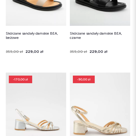
Skórzane sandały damskie BEA,
Skórzane sandały damskie BEA,
beżowe
czarne
Cena
Cena regularna
359,00 zł
229,00 zł
Cena
Cena regularna
359,00 zł
229,00 zł
-170,00 zł
-90,00 zł