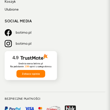
Koszyk
Ulubione
SOCIAL MEDIA
botimo.pl
botimo.pl
4.9
Średnia ocena botimo.pl
Na podstawie
2089
opinii
z całego okresu
Zobacz opinie
BEZPIECZNE PŁATNOŚCI