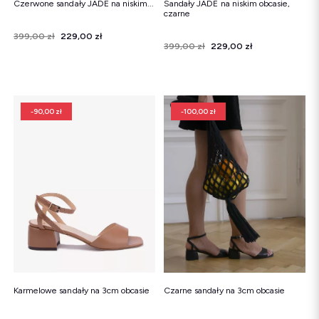
Czerwone sandały JADE na niskim...
Sandały JADE na niskim obcasie,
czarne
Cena
Cena regularna
399,00 zł
229,00 zł
Cena
Cena regularna
399,00 zł
229,00 zł
-90,00 zł
-100,00 zł
Karmelowe sandały na 3cm obcasie
Czarne sandały na 3cm obcasie