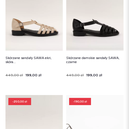
Śniegowce
Klapki
Sandały
Śniegowce
Klapki
Baleriny
Skórzane sandały SAWA ekri,
Skórzane damskie sandały SAWA,
skóra...
czarne
Cena
Cena regularna
449,00 zł
199,00 zł
Cena
Cena regularna
449,00 zł
199,00 zł
-250,00 zł
-190,00 zł