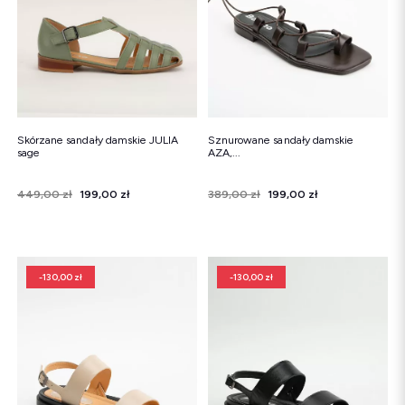
Skórzane sandały damskie JULIA
Sznurowane sandały damskie
sage
AZA,...
Cena
Cena regularna
449,00 zł
199,00 zł
Cena
Cena regularna
389,00 zł
199,00 zł
-130,00 zł
-130,00 zł