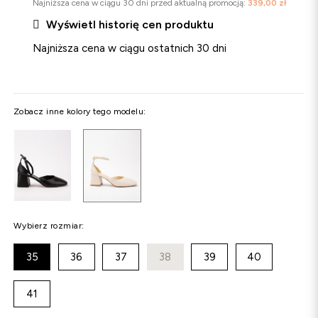
Najniższa cena w ciągu 30 dni przed aktualną promocją:
339,00 zł

Wyświetl historię cen produktu
Najniższa cena w ciągu ostatnich 30 dni
Zobacz inne kolory tego modelu:
Wybierz rozmiar:
35
36
37
38
39
40
41