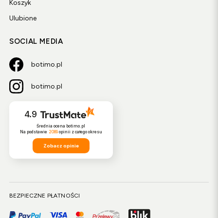
Koszyk
Ulubione
SOCIAL MEDIA
botimo.pl
botimo.pl
4.9
Średnia ocena botimo.pl
Na podstawie
2089
opinii
z całego okresu
Zobacz opinie
BEZPIECZNE PŁATNOŚCI