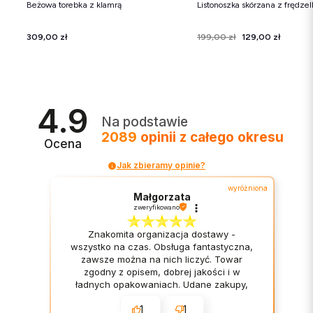
Beżowa torebka z klamrą
Listonoszka skórzana z frędze
Cena
309,00 zł
Cena
Cena regularna
199,00 zł
129,00 zł
4.9
Na podstawie
2089
opinii
z całego okresu
Ocena
Jak zbieramy opinie?
wyróżniona
Małgorzata
zweryfikowano
Znakomita organizacja dostawy -
wszystko na czas. Obsługa fantastyczna,
zawsze można na nich liczyć. Towar
zgodny z opisem, dobrej jakości i w
ładnych opakowaniach. Udane zakupy,
sklep godny polecenia.
1
1