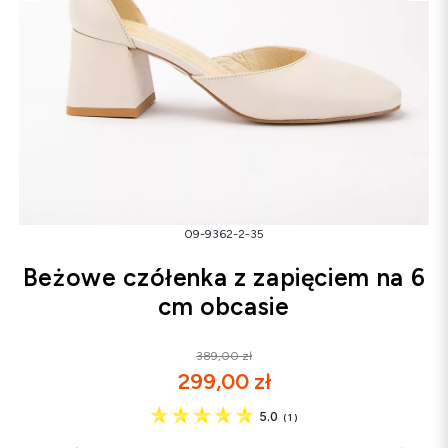
Śniegowce
Klapki
Sandały
Śniegowce
Klapki
Baleriny
09-9362-2-35
Beżowe czółenka z zapięciem na 6
cm obcasie
389,00 zł
299,00 zł
5.0
(
1
)