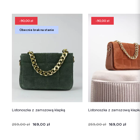
-90,00 zł
-90,00 zł
Obecnie brak na stanie
Listonoszka z zamszową klapką
Listonoszka z zamszową klapk
Cena
Cena regularna
259,00 zł
169,00 zł
Cena
Cena regularna
259,00 zł
169,00 zł