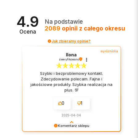
4.9
Na podstawie
2089
opinii
z całego okresu
Ocena
Jak zbieramy opinie?
wyróżniona
Ilona
zweryfikowano
Szybki i bezproblemowy kontakt.
Zdecydowanie polecam. Fajne i
jakościowe produkty. Szybka realizacja na
plus. 💯
0
1
2025-04-04
Komentarz sklepu
Bardzo cieszy nas Twoja świetna recenzja!