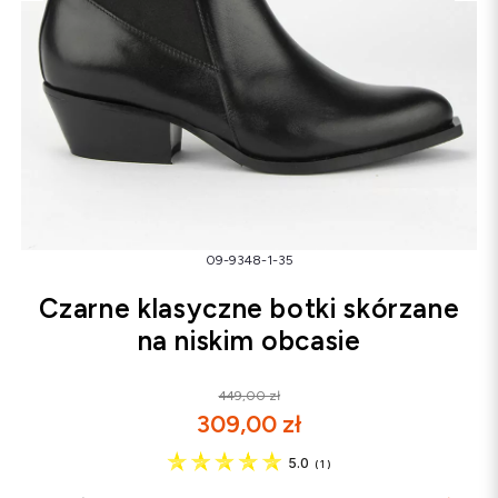
Śniegowce
Klapki
Sandały
Śniegowce
Klapki
Baleriny
09-9348-1-35
Czarne klasyczne botki skórzane
na niskim obcasie
449,00 zł
309,00 zł
5.0
(
1
)