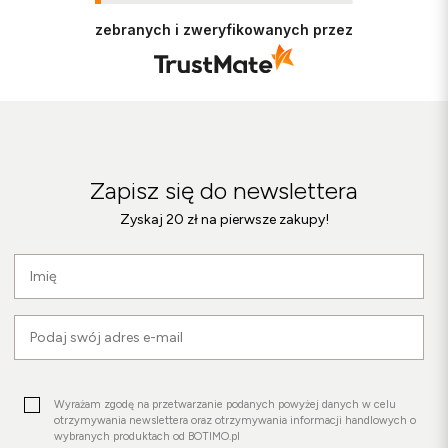
Ciężko pracujemy, aby sprostać wymaganiom
klientów takich jak Ty i jesteśmy zadowoleni, że
zebranych i zweryfikowanych przez
nam się udało. Mamy nadzieję, że do nas wrócisz
:) Pozdrawiamy
Zapisz się do newslettera
Zyskaj 20 zł na pierwsze zakupy!
Wyrażam zgodę na przetwarzanie podanych powyżej danych w celu
otrzymywania newslettera oraz otrzymywania informacji handlowych o
wybranych produktach od BOTIMO.pl