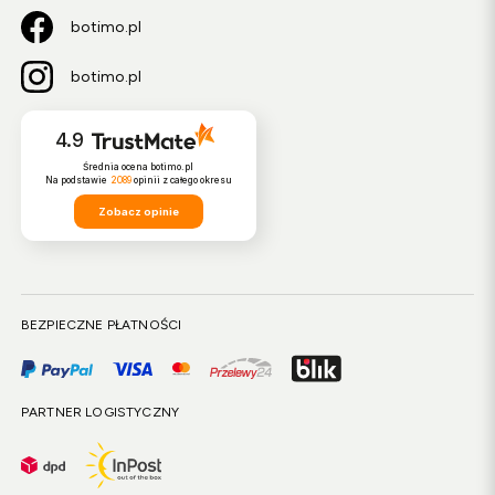
botimo.pl
botimo.pl
4.9
Średnia ocena botimo.pl
Na podstawie
2089
opinii
z całego okresu
Zobacz opinie
BEZPIECZNE PŁATNOŚCI
PARTNER LOGISTYCZNY