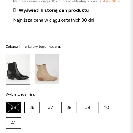
Najniższa cena w ciągu 30 dni przed aktualną promocją:
449,00 zł

Wyświetl historię cen produktu
Najniższa cena w ciągu ostatnich 30 dni
Zobacz inne kolory tego modelu:
Wybierz rozmiar:
35
36
37
38
39
40
41