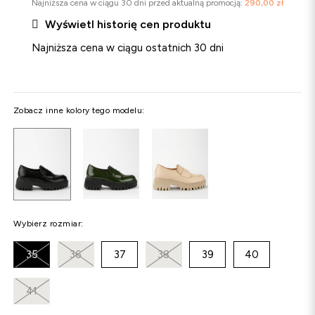
Najniższa cena w ciągu 30 dni przed aktualną promocją:
290,00 zł

Wyświetl historię cen produktu
Najniższa cena w ciągu ostatnich 30 dni
Zobacz inne kolory tego modelu:
Wybierz rozmiar:
35
36
37
38
39
40
41