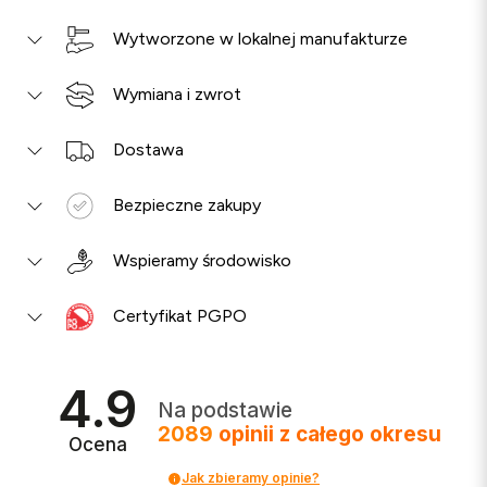
Wytworzone w lokalnej manufakturze
Wymiana i zwrot
Dostawa
Bezpieczne zakupy
Wspieramy środowisko
Certyfikat PGPO
4.9
Na podstawie
2089
opinii
z całego okresu
Ocena
Jak zbieramy opinie?