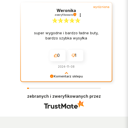
wyróżniona
Weronika
zweryfikowano
super wygodne i bardzo ładne buty,
bardzo szybka wysyłka
0
1
2024-11-08
Komentarz sklepu
Bardzo cieszy nas Twoja świetna recenzja!
Ciężko pracujemy, aby sprostać wymaganiom
klientów takich jak Ty i jesteśmy zadowoleni, że
zebranych i zweryfikowanych przez
nam się udało. Mamy nadzieję, że do nas wrócisz
:) Pozdrawiamy