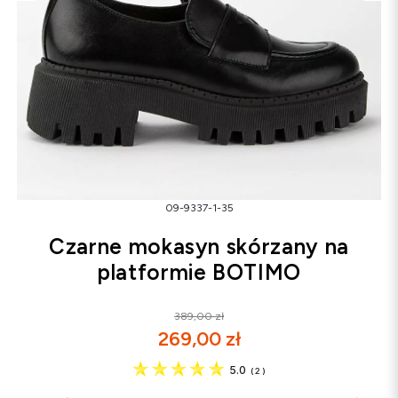
Śniegowce
Klapki
Sandały
Śniegowce
Klapki
Baleriny
09-9337-1-35
Czarne mokasyn skórzany na
platformie BOTIMO
389,00 zł
269,00 zł
5.0
(
2
)