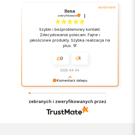
wyróżniona
Ilona
zweryfikowano
Szybki i bezproblemowy kontakt.
Zdecydowanie polecam. Fajne i
jakościowe produkty. Szybka realizacja na
plus. 💯
0
1
2025-04-04
Komentarz sklepu
Bardzo cieszy nas Twoja świetna recenzja!
Ciężko pracujemy, aby sprostać wymaganiom
klientów takich jak Ty i jesteśmy zadowoleni, że
zebranych i zweryfikowanych przez
nam się udało. Mamy nadzieję, że do nas wrócisz
:) Pozdrawiamy