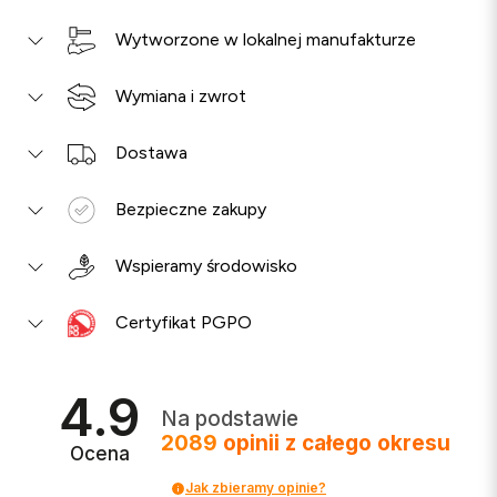
Wytworzone w lokalnej manufakturze
Wymiana i zwrot
Dostawa
Bezpieczne zakupy
Wspieramy środowisko
Certyfikat PGPO
4.9
Na podstawie
2089
opinii
z całego okresu
Ocena
Jak zbieramy opinie?