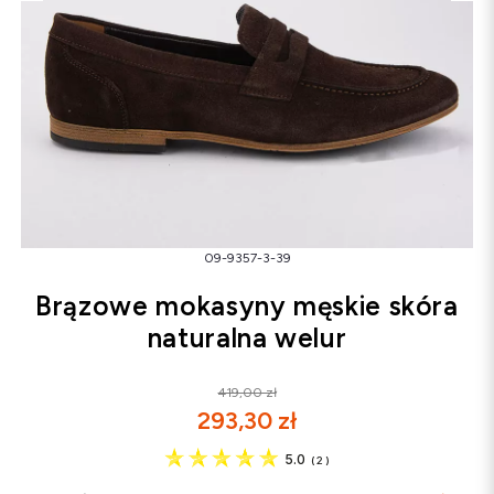
Śniegowce
Klapki
Sandały
Śniegowce
Klapki
Baleriny
09-9357-3-39
Brązowe mokasyny męskie skóra
naturalna welur
419,00 zł
293,30 zł
5.0
(
2
)