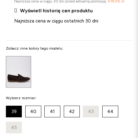
Najniższa cena w ciągu 30 dni przed aktualną promocją:
419,00 zł

Wyświetl historię cen produktu
Najniższa cena w ciągu ostatnich 30 dni
Zobacz inne kolory tego modelu:
Wybierz rozmiar:
39
40
41
42
43
44
45