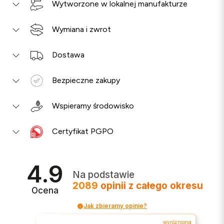
Wytworzone w lokalnej manufakturze
Wymiana i zwrot
Dostawa
Bezpieczne zakupy
Wspieramy środowisko
Certyfikat PGPO
4.9
Na podstawie
2089
opinii
z całego okresu
Ocena
Jak zbieramy opinie?
wyróżniona