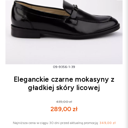
Śniegowce
Klapki
Sandały
Śniegowce
Klapki
Baleriny
09-9356-1-39
Eleganckie czarne mokasyny z
gładkiej skóry licowej
439,00 zł
289,00 zł
Najniższa cena w ciągu 30 dni przed aktualną promocją:
349,00 zł