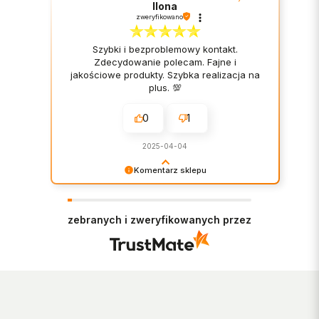
Ilona
zweryfikowano
Szybki i bezproblemowy kontakt.
Zdecydowanie polecam. Fajne i
jakościowe produkty. Szybka realizacja na
plus. 💯
0
1
2025-04-04
Komentarz sklepu
Bardzo cieszy nas Twoja świetna recenzja!
Ciężko pracujemy, aby sprostać wymaganiom
klientów takich jak Ty i jesteśmy zadowoleni, że
zebranych i zweryfikowanych przez
nam się udało. Mamy nadzieję, że do nas wrócisz
:) Pozdrawiamy