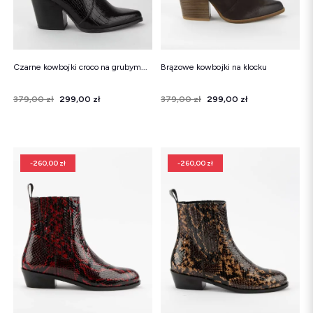
Czarne kowbojki croco na grubym...
Brązowe kowbojki na klocku
Cena
Cena regularna
379,00 zł
299,00 zł
Cena
Cena regularna
379,00 zł
299,00 zł
-260,00 zł
-260,00 zł