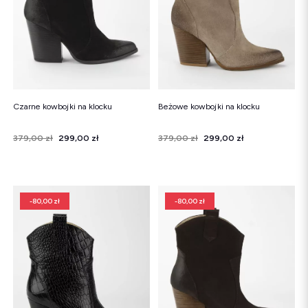
Czarne kowbojki na klocku
Beżowe kowbojki na klocku
Cena
Cena regularna
379,00 zł
299,00 zł
Cena
Cena regularna
379,00 zł
299,00 zł
-80,00 zł
-80,00 zł