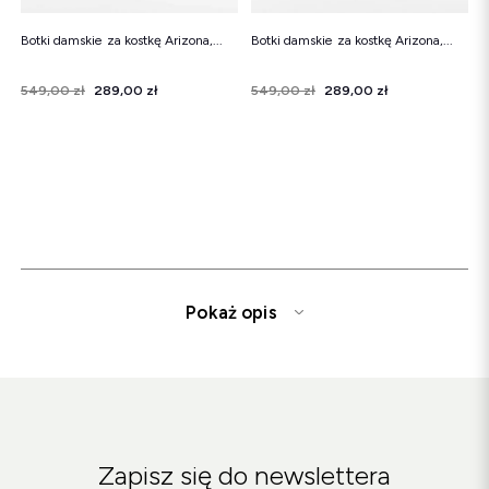
Botki damskie za kostkę Arizona,...
Botki damskie za kostkę Arizona,...
Cena
Cena regularna
549,00 zł
289,00 zł
Cena
Cena regularna
549,00 zł
289,00 zł
Pokaż opis
Kowbojki damskie z naturalnej skóry
to połączenie stylu,
komfortu i trwałości. W Botimo.pl oferujemy kowbojki od
polskiego producenta, które wyróżniają się starannym
wykonaniem i modnym designem. Nasze kowbojki są
Zapisz się do newslettera
idealne na co dzień, dodając charakteru każdej stylizacji.