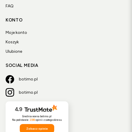
FAQ
KONTO
Moje konto
Koszyk
Ulubione
SOCIAL MEDIA
botimo.pl
botimo.pl
4.9
Średnia ocena botimo.pl
Na podstawie
2089
opinii
z całego okresu
Zobacz opinie