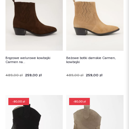
Śniegowce
Klapki
Sandały
Śniegowce
Klapki
Baleriny
Brązowe welurowe kowbojki
Beżowe botki damskie Carmen,
Carmen na...
kowbojki
Cena
Cena regularna
489,00 zł
259,00 zł
Cena
Cena regularna
489,00 zł
259,00 zł
-80,00 zł
-80,00 zł