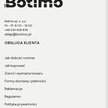
Zapraszamy do zapoznania się z naszą kolekcją kowbojek i
znalezienia idealnej pary dla siebie. W Botimo.pl łączymy
modę, jakość i wygodę w jednym miejscu!
Botimo sp. z. o.o.
Pn - Pt: 8.00 - 16.00
+48 534 428 836
sklep@botimo.pl
OBSŁUGA KLIENTA
Jak dobrać rozmiar
Jak kupować
Zwrot i wymiana towaru
Formy dostawy i płatności
Reklamacje
Regulamin
Polityka prywatności