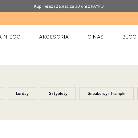
Kup Teraz i Zapłać za 30 dni z PAYPO
A NIEGO
AKCESORIA
O NAS
BLOG
Lordsy
Sztyblety
Sneakersy i Trampki