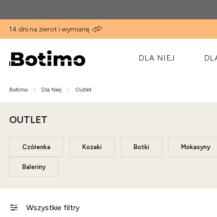
14 dni na zwrot i wymianę
DLA NIEJ
DL
Botimo
Dla Niej
Outlet
OUTLET
Czółenka
Kozaki
Botki
Mokasyny
Baleriny
Wszystkie filtry