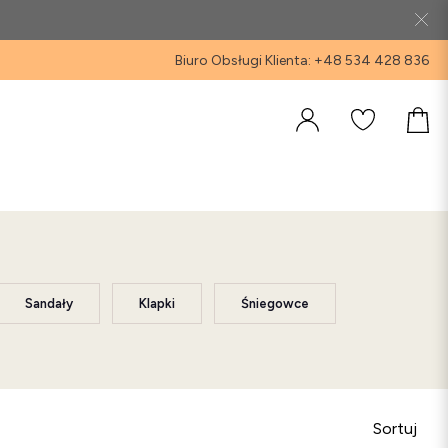
Biuro Obsługi Klienta: +48 534 428 836
Sandały
Klapki
Śniegowce
Sortuj