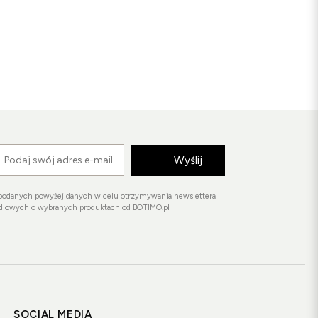
Wyślij
podanych powyżej danych w celu otrzymywania newslettera
ndlowych o wybranych produktach od BOTIMO.pl
SOCIAL MEDIA