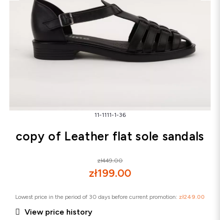
Snowboots
Flip-flops
Sandals
Snowboots
Flip-flops
Ballerinas
11-1111-1-36
copy of Leather flat sole sandals
zł449.00
zł199.00
Lowest price in the period of 30 days before current promotion:
zł249.00

View price history