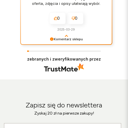
oferta, zdjęcia i opisy ułatwiają wybór.
0
0
2025-03-29
Komentarz sklepu
Dziękujemy za miłe słowa! Doceniamy czas
poświęcony na podzielenie się z nami Twoim
doświadczeniem. Jesteśmy szczęśliwi, że mamy
zebranych i zweryfikowanych przez
takich klientów. Z pozdrowieniami, Zespół
Botimo!
Zapisz się do newslettera
Zyskaj 20 zł na pierwsze zakupy!