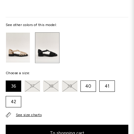
See other colors of this model:
Choose a size:
36
37
38
39
40
41
42
See size charts
To shopping cart