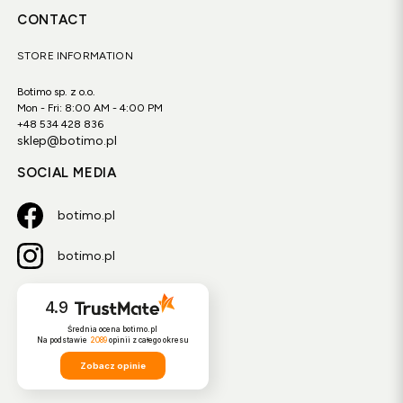
CONTACT
STORE INFORMATION
Botimo sp. z o.o.
Mon - Fri: 8:00 AM - 4:00 PM
+48 534 428 836
sklep@botimo.pl
SOCIAL MEDIA
botimo.pl
botimo.pl
4.9
Średnia ocena botimo.pl
Na podstawie
2089
opinii
z całego okresu
Zobacz opinie