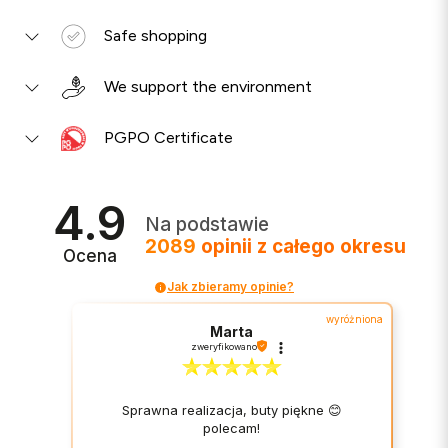
Safe shopping
We support the environment
PGPO Certificate
4.9
Na podstawie
2089
opinii
z całego okresu
Ocena
Jak zbieramy opinie?
wyróżniona
Marta
zweryfikowano
Sprawna realizacja, buty piękne 😊
polecam!