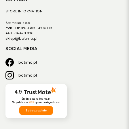
STORE INFORMATION
Botimo sp. z o.o.
Mon - Fri: 8:00 AM - 4:00 PM
+48 534 428 836
sklep@botimo.pl
SOCIAL MEDIA
botimo.pl
botimo.pl
4.9
Średnia ocena botimo.pl
Na podstawie
2089
opinii
z całego okresu
Zobacz opinie