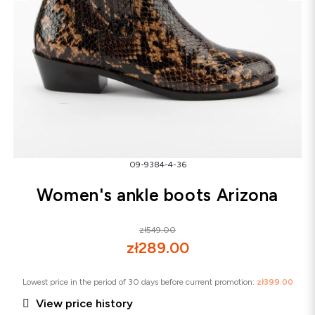
Snowboots
Flip-flops
Sandals
Snowboots
Flip-flops
Ballerinas
09-9384-4-36
Women's ankle boots Arizona
zł549.00
zł289.00
Lowest price in the period of 30 days before current promotion:
zł399.00

View price history