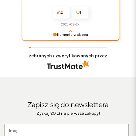
0
1
2025-09-27
Komentarz sklepu
Bardzo cieszy nas Twoja świetna recenzja!
Ciężko pracujemy, aby sprostać wymaganiom
klientów takich jak Ty i jesteśmy zadowoleni, że
zebranych i zweryfikowanych przez
nam się udało. Mamy nadzieję, że do nas wrócisz
:) Pozdrawiamy
Zapisz się do newslettera
Zyskaj 20 zł na pierwsze zakupy!