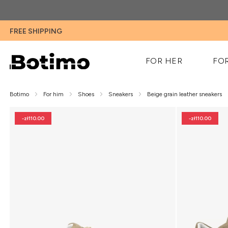
FREE SHIPPING
FOR HER
FO
Botimo
For him
Shoes
Sneakers
Beige grain leather sneakers
-zł110.00
-zł110.00