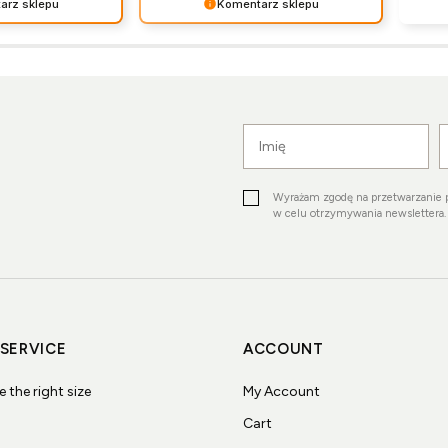
arz sklepu
Komentarz sklepu
s Twoja świetna
Dziękujemy za miłe słowa!
Bardz
pracujemy, aby
Cieszymy się, że zakup przeszedł
recen
niom klientów
bezproblemowo, oraz, że możemy
spros
esteśmy zadowoleni,
zapewnić odpowiednią obsługę tak
takic
. Mamy nadzieję,
świetnym klientom. Dziękujemy raz
że na
z :) Pozdrawiamy
jeszcze!
do na
Wyrażam zgodę na przetwarzanie
w celu otrzymywania newslettera.
SERVICE
ACCOUNT
the right size
My Account
Cart