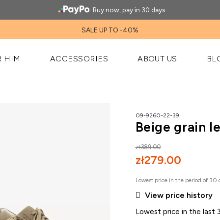
Buy now, pay in 30 days
SALE UP TO -40%
R HIM
ACCESSORIES
ABOUT US
BL
09-9260-22-39
Beige grain l
zł389.00
zł279.00
Lowest price in the period of 30

View price history
Lowest price in the last 