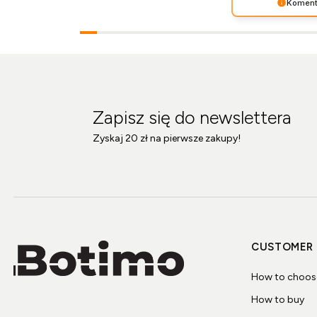
Koment
Bardzo cieszy na
recenzja! Ciężko 
sprostać wymaga
takich jak Ty i j
że nam się udało
że do nas wrócis
Zapisz się do newslettera
Zyskaj 20 zł na pierwsze zakupy!
CUSTOMER 
How to choose 
How to buy