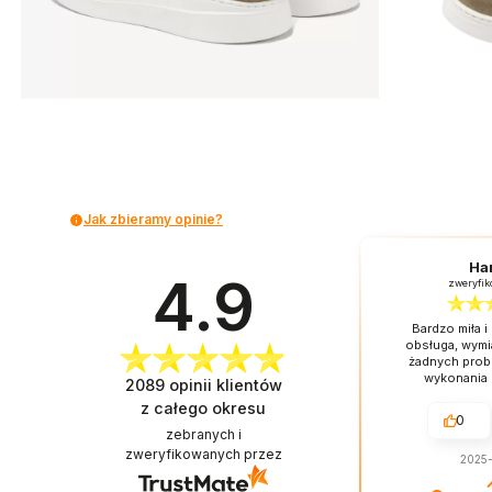
Jak zbieramy opinie?
Ha
4.9
zweryfi
Bardzo miła i
obsługa, wymi
żadnych prob
wykonania 
2089
opinii klientów
z całego okresu
0
zebranych i
zweryfikowanych przez
2025