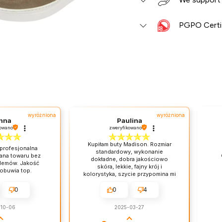
PGPO Certi
wyróżniona
wyróżniona
nna
Paulina
kowano
zweryfikowano
Kupiłam buty Madison. Rozmiar
 profesjonalna
standardowy, wykonanie
ana towaru bez
dokładne, dobra jakościowo
lemów. Jakość
skóra, lekkie, fajny krój i
obuwia top.
kolorystyka, szycie przypomina mi
buty do gry w kręgle. Początkowo
troche wąskie, myślę ze z czasem
0
0
4
chodzenia skóra sie rozciagnie/
ułoży. Przedewszystkim wykonane
-10-06
2025-03-27
w Polsce. Jestem na ten moment
zadowolona z zakupu.