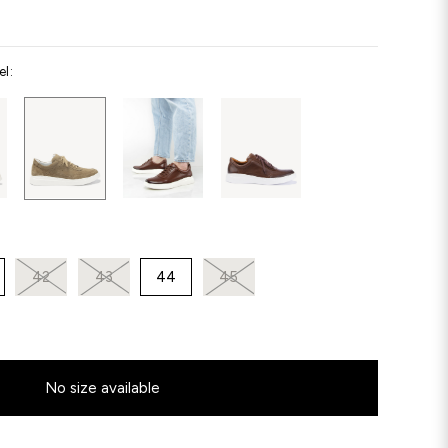
el:
42
43
44
45
No size available