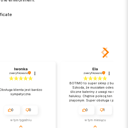
ficate
Iwonka
Ela
zweryfikowano
zweryfikowano
BOTIMO to super sklep z butami.
Szkoda, że musiałam odesłać
Obsługa klienta jest bardzo
śliczne baleriny z uwagi na moje
sympatyczna.
haluksy. Chętnie polecę ten sklep
znajomym. Super obsługa i jakość
❤️
0
0
0
1
w tym tygodniu
w tym miesiącu