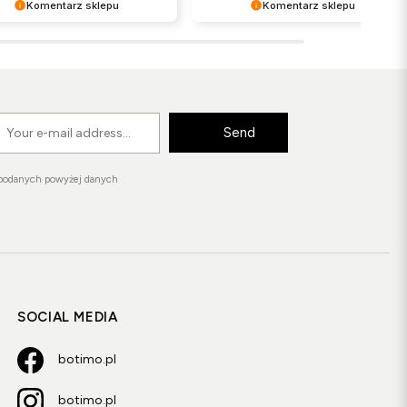
Komentarz sklepu
Komentarz sklepu
o cieszy nas Twoja świetna
Dziękujemy bardzo za Twoją opinię!
zja! Ciężko pracujemy, aby
Twoja recenzja wiele dla nas znaczy
tać wymaganiom klientów
- dzięki niej wiemy, że jesteśmy na
h jak Ty i jesteśmy zadowoleni,
właściwym torze :) Z
m się udało. Mamy nadzieję, że
pozdrowieniami, obsługa sklepu.
s wrócisz :) Pozdrawiamy
Send
 podanych powyżej danych
SOCIAL MEDIA
botimo.pl
botimo.pl