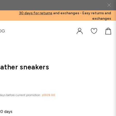
30 days for returns
and exchanges -
Easy returns and
exchanges
OG
eather sneakers
 days before current promotion:
zł309.00
30 days