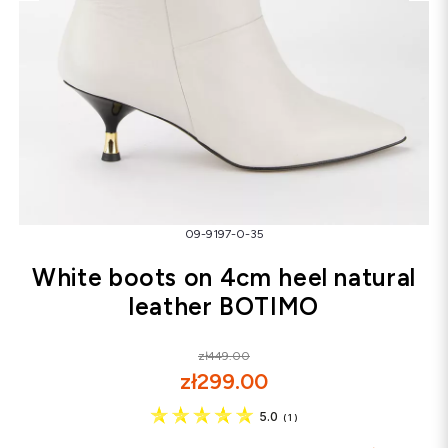
Snowboots
Flip-flops
Sandals
Snowboots
Flip-flops
Ballerinas
09-9197-0-35
White boots on 4cm heel natural
leather BOTIMO
zł449.00
zł299.00
5.0
(
1
)