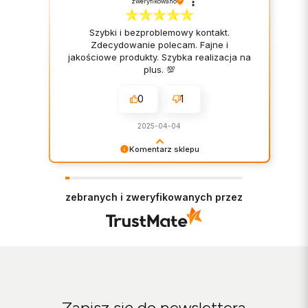
zweryfikowano
Szybki i bezproblemowy kontakt.
Zdecydowanie polecam. Fajne i
jakościowe produkty. Szybka realizacja na
plus. 💯
0
1
2025-04-04
Komentarz sklepu
Bardzo cieszy nas Twoja świetna recenzja!
Ciężko pracujemy, aby sprostać wymaganiom
klientów takich jak Ty i jesteśmy zadowoleni, że
zebranych i zweryfikowanych przez
nam się udało. Mamy nadzieję, że do nas wrócisz
:) Pozdrawiamy
Zapisz się do newslettera