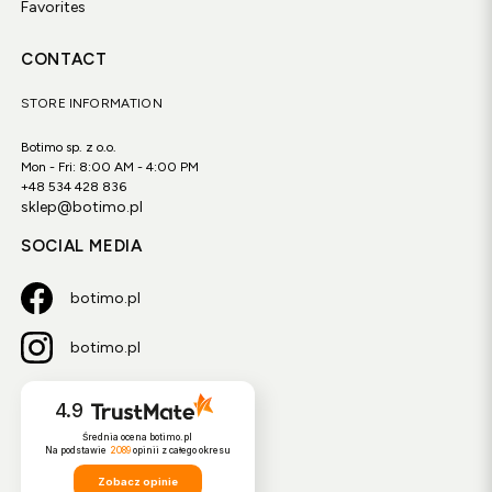
Favorites
CONTACT
STORE INFORMATION
Botimo sp. z o.o.
Mon - Fri: 8:00 AM - 4:00 PM
+48 534 428 836
sklep@botimo.pl
SOCIAL MEDIA
botimo.pl
botimo.pl
4.9
Średnia ocena botimo.pl
Na podstawie
2089
opinii
z całego okresu
Zobacz opinie