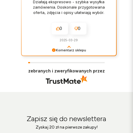
Działają ekspresowo - szybka wysyłka
zamówienia. Doskonale przygotowana
oferta, zdjęcia i opisy ułatwiają wybór.
0
0
2025-03-29
Komentarz sklepu
Dziękujemy za miłe słowa! Doceniamy czas
poświęcony na podzielenie się z nami Twoim
doświadczeniem. Jesteśmy szczęśliwi, że mamy
zebranych i zweryfikowanych przez
takich klientów. Z pozdrowieniami, Zespół
Botimo!
Zapisz się do newslettera
Zyskaj 20 zł na pierwsze zakupy!