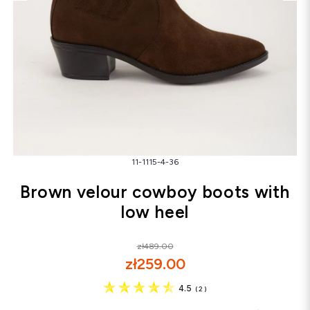
Snowboots
Flip-flops
Sandals
Snowboots
Flip-flops
Ballerinas
11-1115-4-36
Brown velour cowboy boots with
low heel
zł489.00
zł259.00
4.5
(
2
)