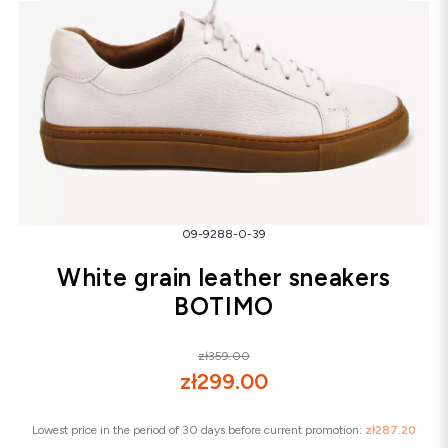
Snowboots
Flip-flops
Sandals
Snowboots
Flip-flops
Ballerinas
09-9288-0-39
White grain leather sneakers
BOTIMO
zł359.00
zł299.00
Lowest price in the period of 30 days before current promotion:
zł287.20