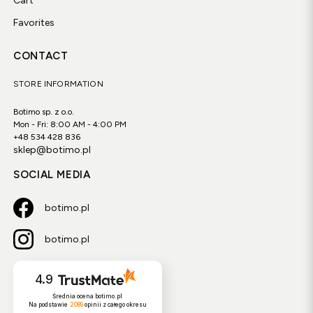
Cart
Favorites
CONTACT
STORE INFORMATION
Botimo sp. z o.o.
Mon - Fri: 8:00 AM - 4:00 PM
+48 534 428 836
sklep@botimo.pl
SOCIAL MEDIA
botimo.pl
botimo.pl
4.9
Średnia ocena botimo.pl
Na podstawie
2089
opinii
z całego okresu