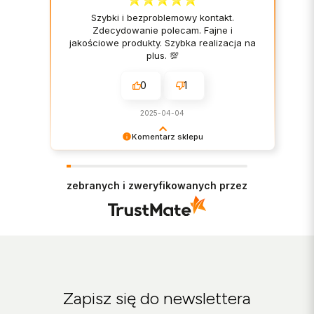
Szybki i bezproblemowy kontakt.
Zdecydowanie polecam. Fajne i
jakościowe produkty. Szybka realizacja na
plus. 💯
0
1
2025-04-04
Komentarz sklepu
Bardzo cieszy nas Twoja świetna recenzja!
Ciężko pracujemy, aby sprostać wymaganiom
klientów takich jak Ty i jesteśmy zadowoleni, że
zebranych i zweryfikowanych przez
nam się udało. Mamy nadzieję, że do nas wrócisz
:) Pozdrawiamy
Zapisz się do newslettera