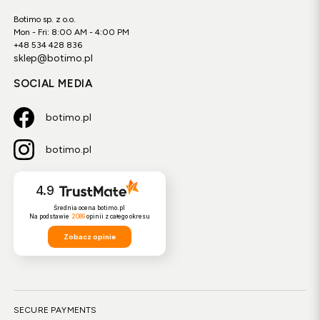
Botimo sp. z o.o.
Mon - Fri: 8:00 AM - 4:00 PM
+48 534 428 836
sklep@botimo.pl
SOCIAL MEDIA
botimo.pl
botimo.pl
4.9
Średnia ocena botimo.pl
Na podstawie
2089
opinii
z całego okresu
Zobacz opinie
SECURE PAYMENTS