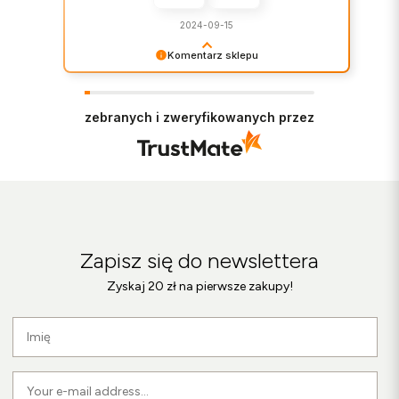
2024-09-15
Komentarz sklepu
Dziękujemy za miłe słowa! Doceniamy czas
poświęcony na podzielenie się z nami Twoim
doświadczeniem. Jesteśmy szczęśliwi, że mamy
zebranych i zweryfikowanych przez
takich klientów. Z pozdrowieniami, Zespół
Botimo!
Zapisz się do newslettera
Zyskaj 20 zł na pierwsze zakupy!