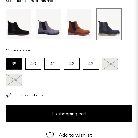
See other colors of this model:
Choose a size:
39
40
41
42
43
44
45
See size charts
To shopping cart
Add to wishlist