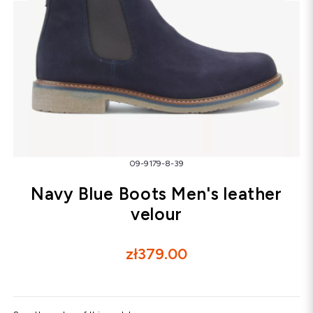
Snowboots
Flip-flops
Sandals
Snowboots
Flip-flops
Ballerinas
09-9179-8-39
Navy Blue Boots Men's leather
velour
zł379.00