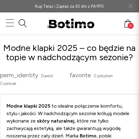
Kup Teraz i Zapłać za 30 dni z PAYPO
DLA NIEJ
DLA NIEGO
AKCESORIA
Promocje
Botki
Plecaki
Czółenka
Buty
Nowa Kolekcja
Mokasyny
Środki pielęgnacyjne
0
Nowa Kolekcja
Kowbojki
Kozaki
Mokasyny
Outlet
Półbuty wizytowe
Wkładki
Modne klapki 2025 – co będzie na
topie w nadchodzącym sezonie?
Bestsellery
Mokasyny
Botki
Sneakersy i Trampki
Sneakersy i Trampki
Buty
Baleriny
Mokasyny
Sztyblety
Trzewiki
perm_identity
favorite
Dawid
0
polubień
Czermak
Czółenka
Torby
Lordsy
Trzewiki
Sneakersy
Sztyblety
Modne klapki 2025
to idealne połączenie komfortu,
Outlet
stylu i jakości. W nadchodzącym sezonie królują modele
Sztyblety
Sneakersy i Trampki
wykonane ze
skóry naturalnej
, które nie tylko
zachwycają estetyką, ale także gwarantują wygodę
noszenia przez cały dzień. Marka
Botimo
, polski
Kozaki
Sandały