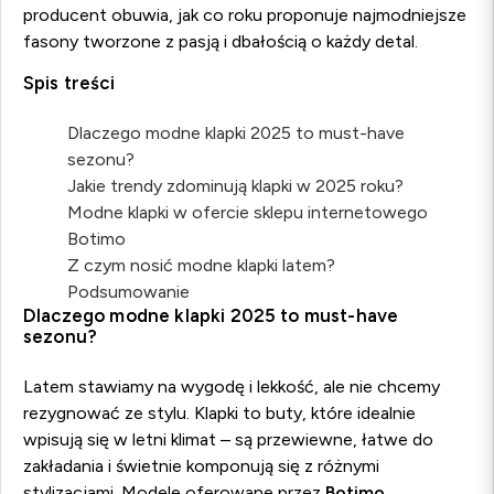
producent obuwia, jak co roku proponuje najmodniejsze
fasony tworzone z pasją i dbałością o każdy detal.
Śniegowce
Klapki
Spis treści
Sandały
Śniegowce
Dlaczego modne klapki 2025 to must-have
sezonu?
Klapki
Baleriny
Jakie trendy zdominują klapki w 2025 roku?
Modne klapki w ofercie sklepu internetowego
Botimo
Z czym nosić modne klapki latem?
Podsumowanie
Dlaczego modne klapki 2025 to must-have
sezonu?
Latem stawiamy na wygodę i lekkość, ale nie chcemy
rezygnować ze stylu. Klapki to buty, które idealnie
wpisują się w letni klimat – są przewiewne, łatwe do
zakładania i świetnie komponują się z różnymi
stylizacjami. Modele oferowane przez
Botimo